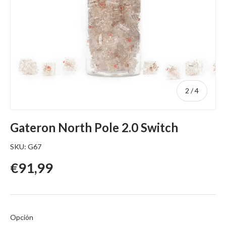
de
2
/
4
Gateron North Pole 2.0 Switch
SKU:
G67
Precio regular
€91,99
Opción
Opción