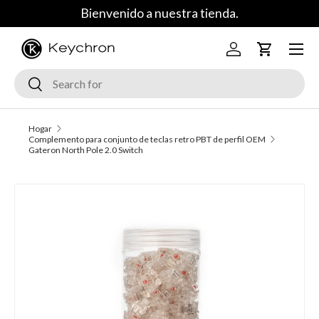
Bienvenido a nuestra tienda.
Saltar al contenido
Menú
Iniciar sesión
Carrito
Buscar
Buscar
Hogar
Complemento para conjunto de teclas retro PBT de perfil OEM
Gateron North Pole 2.0 Switch
La imagen 2 ya está disponible en la vista de galería
Ir a la información del producto