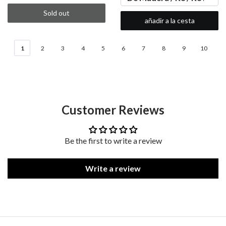
Sold out
añadir a la cesta
1
2
3
4
5
6
7
8
9
10
Customer Reviews
Be the first to write a review
Write a review