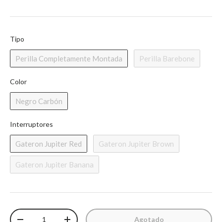
Tipo
Tipo
Perilla Completamente Montada
Perilla Barebone
Color
Color
Negro Carbón
Interruptores
Interruptores
Gateron Jupiter Red
Gateron Jupiter Brown
Gateron Jupiter Banana
Cantidad
Agotado