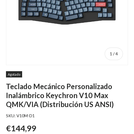
de
1
/
4
Agotado
Teclado Mecánico Personalizado
Inalámbrico Keychron V10 Max
QMK/VIA (Distribución US ANSI)
SKU:
V10M-D1
Precio regular
€144,99