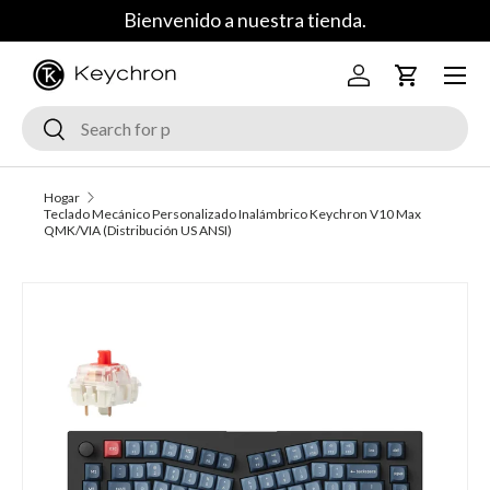
Bienvenido a nuestra tienda.
Saltar al contenido
Menú
Iniciar sesión
Carrito
Buscar
Buscar
Hogar
Teclado Mecánico Personalizado Inalámbrico Keychron V10 Max
QMK/VIA (Distribución US ANSI)
La imagen 1 ya está disponible en la vista de galería
Ir a la información del producto