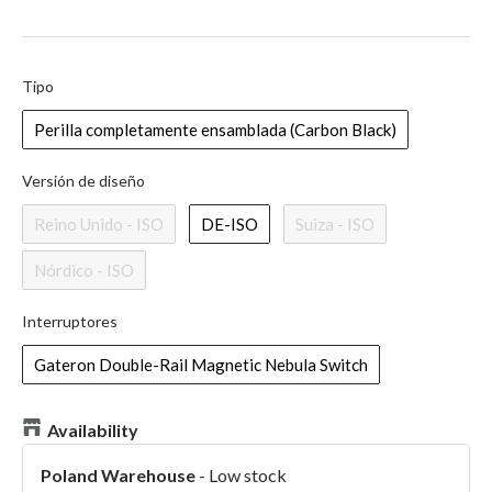
Tipo
Tipo
Perilla completamente ensamblada (Carbon Black)
Versión de diseño
Versión de diseño
Reino Unido - ISO
DE-ISO
Suiza - ISO
Nórdico - ISO
Interruptores
Interruptores
Gateron Double-Rail Magnetic Nebula Switch
Availability
Poland Warehouse
-
Low stock