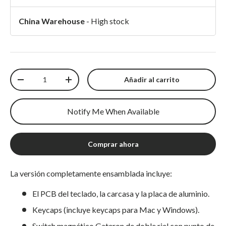
China Warehouse
-
High stock
Cantidad
Añadir al carrito
Disminuir cantidad
Aumentar cantidad
Notify Me When Available
Comprar ahora
La versión completamente ensamblada incluye:
El PCB del teclado, la carcasa y la placa de aluminio.
Keycaps (incluye keycaps para Mac y Windows).
Switch magnético Gateron de doble riel con punto de