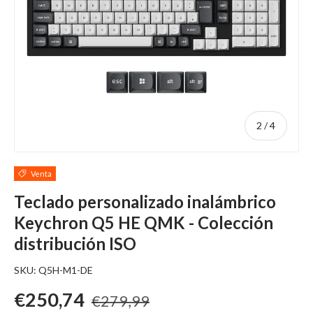
de
2
/
4
Venta
Teclado personalizado inalámbrico
Keychron Q5 HE QMK - Colección
distribución ISO
SKU:
Q5H-M1-DE
Precio de oferta
Precio regular
€250,74
€279,99