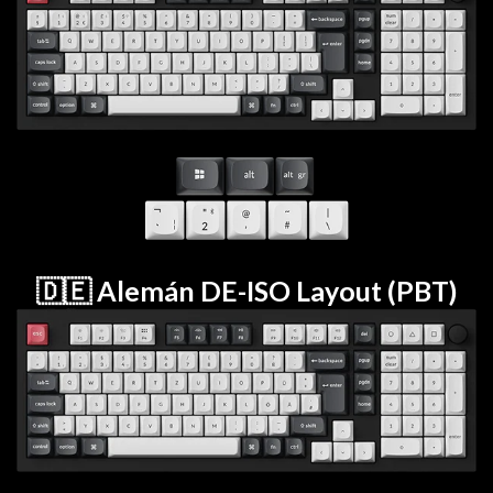
🇩🇪 Alemán DE-ISO Layout (PBT)