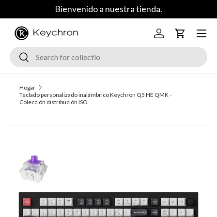
Bienvenido a nuestra tienda.
Saltar al contenido
Menú
Iniciar sesión
Carrito
Buscar
Buscar
Hogar
Teclado personalizado inalámbrico Keychron Q5 HE QMK -
Colección distribución ISO
La imagen 2 ya está disponible en la vista de galería
Ir a la información del producto