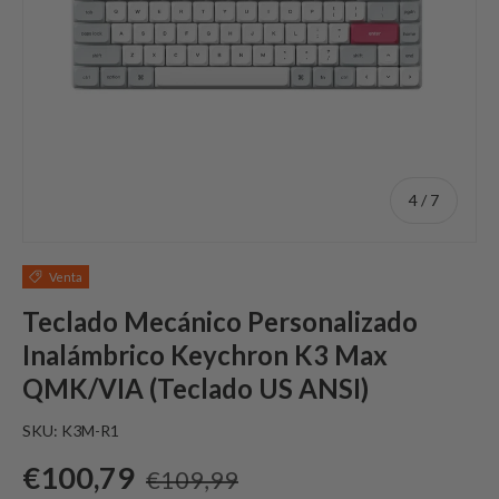
de
4
/
7
Venta
Teclado Mecánico Personalizado
Inalámbrico Keychron K3 Max
QMK/VIA (Teclado US ANSI)
SKU:
K3M-R1
Precio de oferta
Precio regular
€100,79
€109,99