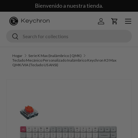
Bienvenido a nuestra tienda.
Saltar al contenido
Menú
Iniciar sesión
Carrito
Buscar
Buscar
Hogar
Serie K Max (Inalámbrico | QMK)
Teclado Mecánico Personalizado Inalámbrico Keychron K3 Max
QMK/VIA (Teclado US ANSI)
La imagen 4 ya está disponible en la vista de galería
Ir a la información del producto