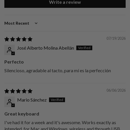
Write a review
Sort by
07/19/2026
José Alberto Molina Abellán
Perfecto
Silencioso, agradable al tacto, para mí es la perfección
06/06/2026
Mario Sánchez
Great keyboard
I've had it for a week and it's awesome. Works exactly as
intended, for Mac and Windows, wireless and through USB.