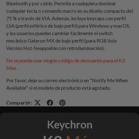
Bluetooth y por cable.
Permite
a cualquiera dominar
cualquier tecla o comando macro en su diseño compacto del
75 % a través de VIA. Además,
incluye keycaps con perfil
LSA (perfil esférico de bajo perfil) para Windows y macOS,
y los usuarios pueden cambiar fácilmente el switch
mecánico Gateron MX de bajo perfil (
para
RGB
Solo
Version Hot-Swappable con retroiluminación
).
No se puede usar ningún código de descuento para el K3
Max.
Por favor, deje su correo electrónico en "Notify Me When
Available" si el modelo de producto está agotado
.
Compartir:
Keychron