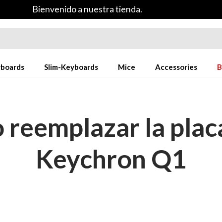
Bienvenido a nuestra tienda.
yboards
Slim-Keyboards
Mice
Accessories
B
reemplazar la plac
Keychron Q1