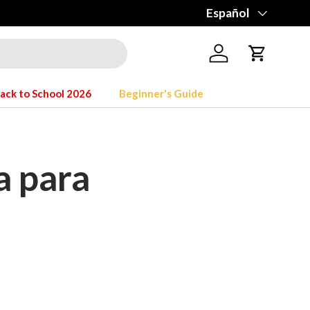
Idioma
Español
Iniciar sesión
Carrito
ack to School 2026
Beginner's Guide
a para