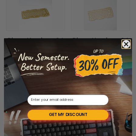
Placas Keychron Q1
Placas Keychron Q1
Pro
Email
Teclado Keychron Q
Teclado Serie
GET MY DISCOUNT
Serie HE
Keychron Q HE ISO