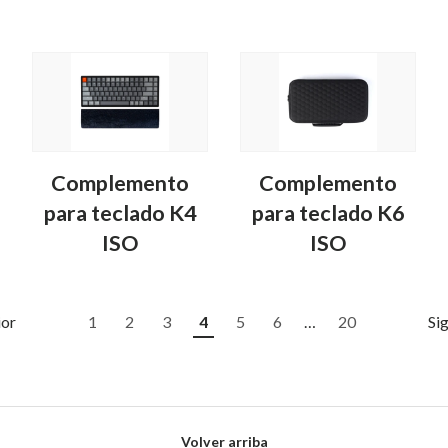
Complemento
Complemento
para teclado K4
para teclado K6
ISO
ISO
ior
1
2
3
4
5
6
…
20
Si
Volver arriba